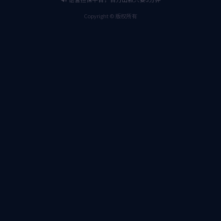
“邢姨就像妈妈一样温暖”，让她本来不平凡的校园生活
公告
邢姨把帮助学生做事，为同学们解决困难当做自己
了，是不是很麻烦也很辛苦？邢姨只会笑着告诉你：“
钉，虽然很普通，但我也要尽自己最大努力发挥作用，
事，才不是辛苦和麻烦，而是幸福生活的一部分。”
公告
上一条：
【后勤故事】公寓“万能修” 修
校园保洁服务中心租赁清雪、转运重型机械设备项目公告
告
职工饮食服务中心配餐杯风味发酵乳采购项目废标公告
告
版权所有：伟德国际唯一官网后勤服务总公司
地址：哈尔滨市香坊区和兴路26号 邮编 150040 建设维护：后勤服务总公司